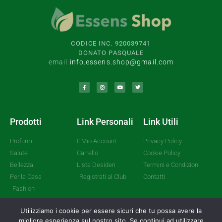
CODICE INC. 920039741
DONATO PASQUALE
email:
info.essens.shop@gmail.com
Prodotti
Link Personali
Link Utili
Profumi
Il Mio Account
Privacy Policy
Salute
Carrello
Cookie Policy
Bellezza
Lista Desideri
Termini e Condizioni
Per la Casa
Registrati al Club
Contatti
Fashion
Utilizziamo i cookie per essere sicuri che tu possa avere la
migliore esperienza sul nostro sito. Se continui ad utilizzare