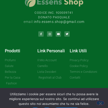
CODICE INC. 920039741
DONATO PASQUALE
email:
info.essens.shop@gmail.com
Prodotti
Link Personali
Link Utili
Profumi
Il Mio Account
Privacy Policy
Salute
Carrello
Cookie Policy
Bellezza
Lista Desideri
Termini e Condizioni
Per la Casa
Registrati al Club
Contatti
Fashion
Utilizziamo i cookie per essere sicuri che tu possa avere la
migliore esperienza sul nostro sito. Se continui ad utilizzare
© 2022 All rights reserved
questo sito noi assumiamo che tu ne sia felice.