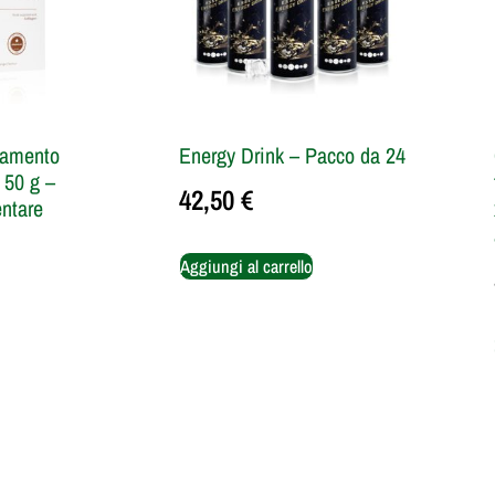
ttamento
Energy Drink – Pacco da 24
 50 g –
42,50
€
entare
Aggiungi al carrello