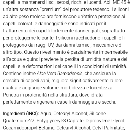
capelli a mantenersi lisci, setosi, ricchi e lucenti. Abil ME 45 è
un’altra sostanza “premium” del produttore tedesco. I siliconi
ad alto peso molecolare forniscono un’ottima protezione ai
capelli colorati e danneggiati e sono indicati per il
trattamento dei capelli fortemente danneggiati, soprattutto
per proteggerne le punte. I siliconi racchiudono i capelli e li
proteggono dai raggi UV, dai danni termici, meccanici e di
altro tipo. Questo rivestimento è parzialmente impermeabile
all’acqua e quindi previene la perdita di umidità naturale dei
capelli e le deformazioni dei capelli in condizioni di umidità.
Contiene inoltre
Aloe Vera Barbadensis
, che assicura la
crescita di capelli sani, migliora significativamente la loro
qualità e aggiunge volume, morbidezza e lucentezza.
Penetra in profondità nella struttura, dove idrata
perfettamente e rigenera i capelli danneggiati e secchi.
Ingredienti (INCI):
Aqua; Cetearyl Alcohol; Silicone
Quaternium-22, Polyglyceryl-3 Caprate, Dipropylene Glycol,
Cocamidopropyl Betaine; Cetearyl Alcohol, Cetyl Palmitate,