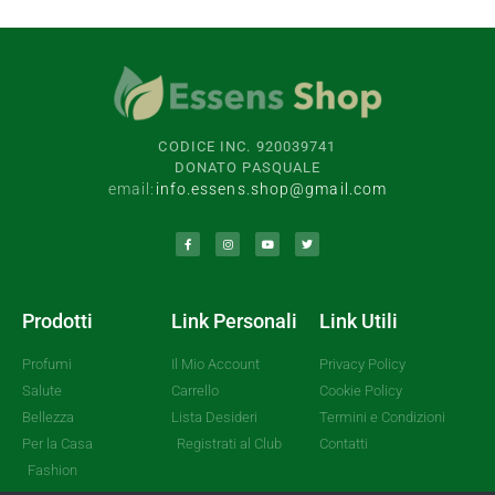
CODICE INC. 920039741
DONATO PASQUALE
email:
info.essens.shop@gmail.com
Prodotti
Link Personali
Link Utili
Profumi
Il Mio Account
Privacy Policy
Salute
Carrello
Cookie Policy
Bellezza
Lista Desideri
Termini e Condizioni
Per la Casa
Registrati al Club
Contatti
Fashion