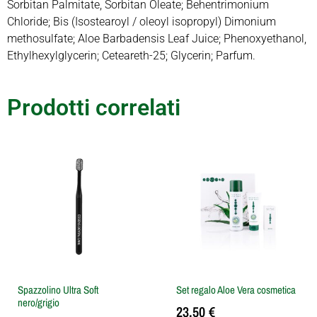
Sorbitan Palmitate, Sorbitan Oleate; Behentrimonium
Chloride; Bis (Isostearoyl / oleoyl isopropyl) Dimonium
methosulfate; Aloe Barbadensis Leaf Juice; Phenoxyethanol,
Ethylhexylglycerin; Ceteareth-25; Glycerin; Parfum.
Prodotti correlati
Spazzolino Ultra Soft
Set regalo Aloe Vera cosmetica
nero/grigio
23,50
€