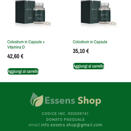
Colostrum in Capsule +
Colostrum in Capsule
Vitamina D
35,10
€
42,60
€
Aggiungi al carrello
Aggiungi al carrello
CODICE INC. 920039741
DONATO PASQUALE
email:
info.essens.shop@gmail.com