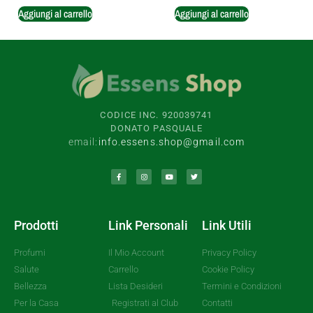
Aggiungi al carrello
Aggiungi al carrello
CODICE INC. 920039741
DONATO PASQUALE
email:
info.essens.shop@gmail.com
Prodotti
Link Personali
Link Utili
Profumi
Il Mio Account
Privacy Policy
Salute
Carrello
Cookie Policy
Bellezza
Lista Desideri
Termini e Condizioni
Per la Casa
Registrati al Club
Contatti