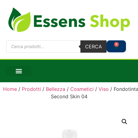
0
CERCA
Home
/
Prodotti
/
Bellezza
/
Cosmetici
/
Viso
/ Fondotint
Second Skin 04