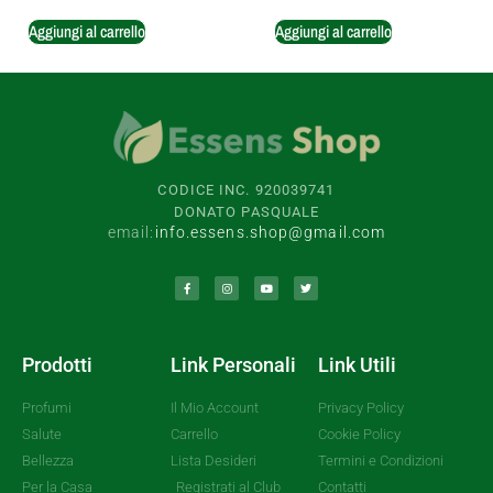
Aggiungi al carrello
Aggiungi al carrello
CODICE INC. 920039741
DONATO PASQUALE
email:
info.essens.shop@gmail.com
Prodotti
Link Personali
Link Utili
Profumi
Il Mio Account
Privacy Policy
Salute
Carrello
Cookie Policy
Bellezza
Lista Desideri
Termini e Condizioni
Per la Casa
Registrati al Club
Contatti