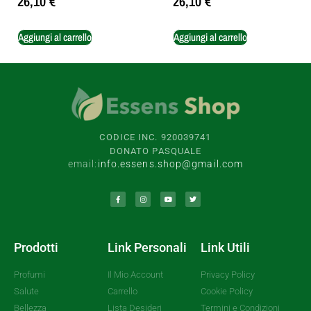
26,10
€
26,10
€
Aggiungi al carrello
Aggiungi al carrello
CODICE INC. 920039741
DONATO PASQUALE
email:
info.essens.shop@gmail.com
Prodotti
Link Personali
Link Utili
Profumi
Il Mio Account
Privacy Policy
Salute
Carrello
Cookie Policy
Bellezza
Lista Desideri
Termini e Condizioni