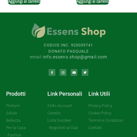
Aggiungi al carrello
Aggiungi al carrello
CODICE INC. 920039741
DONATO PASQUALE
email:
info.essens.shop@gmail.com
Prodotti
Link Personali
Link Utili
Profumi
Il Mio Account
Privacy Policy
Salute
Carrello
Cookie Policy
Bellezza
Lista Desideri
Termini e Condizioni
Per la Casa
Registrati al Club
Contatti
Fashion