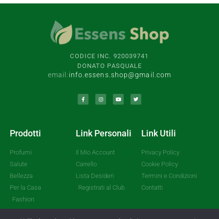
CODICE INC. 920039741
DONATO PASQUALE
email:
info.essens.shop@gmail.com
Prodotti
Link Personali
Link Utili
Profumi
Il Mio Account
Privacy Policy
Salute
Carrello
Cookie Policy
Bellezza
Lista Desideri
Termini e Condizioni
Per la Casa
Registrati al Club
Contatti
Fashion